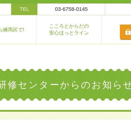
TEL
03-6758-0145
メ
ニ
こころとからだの
ら練馬区で!
ュ
安心ほっとライン
ー
を
閉
じ
・
る
研修センターからのお知ら