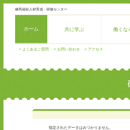
会
練馬福祉人材育成・研修センター
員
ロ
グ
ホーム
共に学ぶ
働くな
イ
ン
会
員
>
よくあるご質問
>
お問い合わせ
>
アクセス
登
録
登
録
情
報
の
変
更
メ
ニ
ュ
ー
指定されたデータはみつかりません。