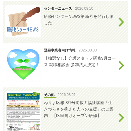
ろ
と
センターニュース
2026.08.10
か
研修センターNEWS第65号を発行しま
ら
した
だ
の
安
心
登録事業者向け情報
2026.08.03
ほ
【抽選なし】介護スタッフ研修9月コー
っ
ス 就職相談会 参加法人決定！
と
ラ
イ
ン
その他
2026.08.01
よ
ねりま区報 8/1号掲載！福祉講座「生
く
きづらさを抱えた人への支援」のご案
あ
内 【区民向けオープン研修】
る
ご