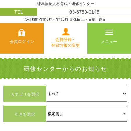
練馬福祉人材育成・研修センター
ホ
TEL
03-6758-0145
ー
ム
受付時間:午前9時～午後5時
定休日:土・日曜、祝日
共
に
会員登録・
会員ログイン
メニュー
学
登録情報の変更
ぶ
働
研修センターからのお知らせ
く
な
ら
練
カテゴリを選択
馬
区
で!
年月を選択
こ
こ