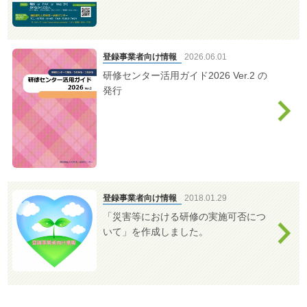
質
問
お
登録事業者向け情報
2026.06.01
問
研修センター活用ガイド2026 Ver.2 の
い
発行
合
わ
せ
ア
ク
セ
登録事業者向け情報
2018.01.29
ス
「災害等における研修の実施可否につ
会
メ
会
いて」を作成しました。
員
員
ニ
登
ュ
ロ
録・
ー
グ
登
を
イ
録
閉
ン
情