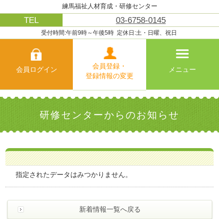
練馬福祉人材育成・研修センター
ホーム
共に学ぶ
TEL
03-6758-0145
受付時間:午前9時～午後5時
定休日:土・日曜、祝日
こころとからだの
働くなら練馬区で!
安心ほっとライン
会員登録・
会員ログイン
メニュー
登録情報の変更
よくあるご質問
お問い合わせ
研修センターからのお知らせ
アクセス
メニューを閉じる
指定されたデータはみつかりません。
>
よ
新着情報一覧へ戻る
く