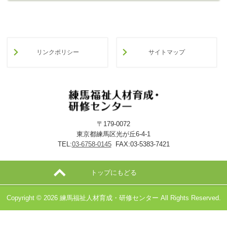
あ
る
ご
質
リンクポリシー
サイトマップ
問
>
お
問
い
合
わ
〒179-0072
せ
東京都練馬区光が丘6-4-1
>
ア
TEL:
03-6758-0145
FAX:03-5383-7421
ク
セ
トップにもどる
ス
Copyright ©
2026 練馬福祉人材育成・研修センター All Rights Reserved.